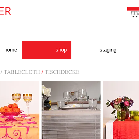
ER
home
shop
staging
R/ TABLECLOTH
/
TISCHDECKE