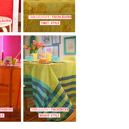
TISCHLÄUFER
TABELRUNNER
I
HLÄUFER
TIBET
STYLE
SCHDECKE
TISCHDECKE
TABELCLOTH
I
YLE
WEAVE
STYLE