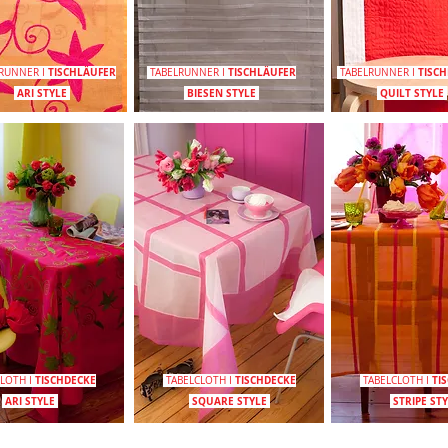
TISCHLÄUFER
TISCHLÄUFER
TISC
LRUNNER
I
TABELRUNNER
I
TABELRUNNER
I
ARI
STYLE
BIESEN
STYLE
QUILT
STYLE
TISCHDECKE
TISCHDECKE
TI
CLOTH
I
TABELCLOTH
I
TABELCLOTH
I
ARI
STYLE
SQUARE
STYLE
STRIPE
ST