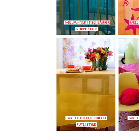
TISCHLÄUFER
TABELRUNNER
I
TABE
STRIPE
STYLE
TISCHDECKE
TABELCLOTH
I
TABEL
PUTLI
STYLE