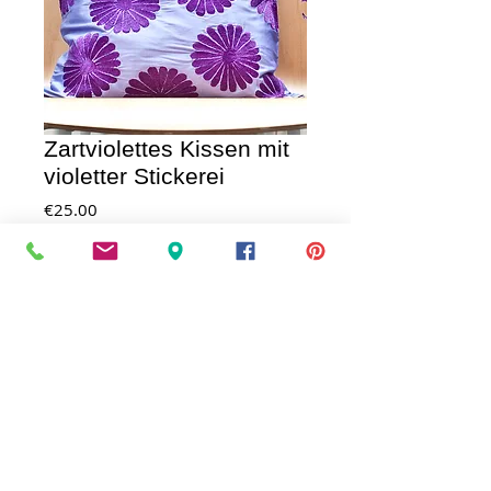
Zartviolettes Kissen mit
violetter Stickerei
Price
€25.00
IN DEN WAGEN / AD TO CART
Kissen mit violett gestickten japanischen 
Blüten. Material: Kunstseide mit 
Seidenstickerei (waschbar bei 30°) Größe: 
40 x 40 cm
AGB
|
Datenschutz
|
Widerrufsrecht
|