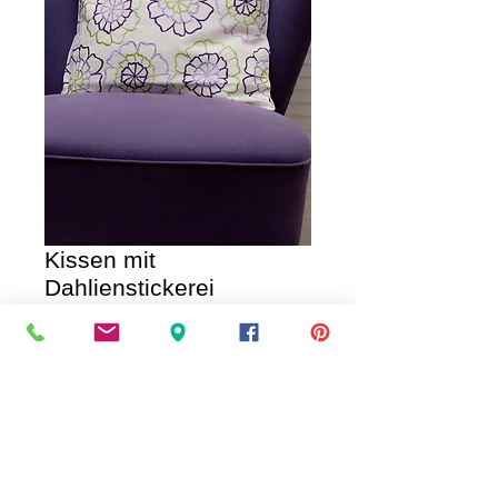
Kissen mit
Dahlienstickerei
Price
€25.00
IN DEN WAGEN / AD TO CART
Weißes Leinen-Kissen mit Dahlien in 
dreifarbiger Seidenstickerei. Material: 
Baumwoll-Leinen (waschbar bei 30°). 