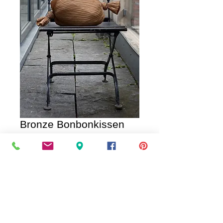
Bronze Bonbonkissen
Price
€25.00
IN DEN WAGEN / AD TO CART
Neuheit! Bonbonkissen als Hingucker, 
Material: Kunstseide; Größe: Schlauch ca. 
90cm mit Füllung (als Füllung dient ein 
normales Federkissen 40x 40cm)