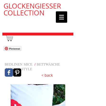
GLOCKENGIESSER
COLLECTION
WAGEN / CART:
Pinterest
BEDLINEN MICE
/
BETTWÄSCHE
MÄSUSE STYLE
< back