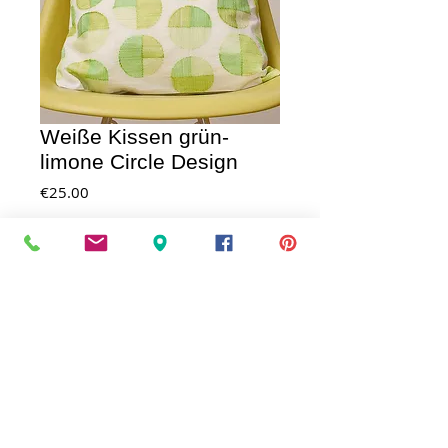
Weiße Kissen grün-
limone Circle Design
Price
€25.00
IN DEN WAGEN / AD TO CART
Neuheit! Kissen mit Balldesign in 
verschiedenen Farben. Material Organdy 
mit grün,limone und mintfarbenden  
Seidengarn bestickt; Größe: 40x 40cm, 
waschbar bei 30°