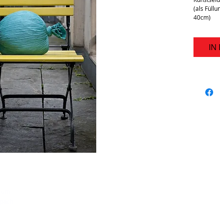
(als Füll
40cm)
IN
sum
rspach