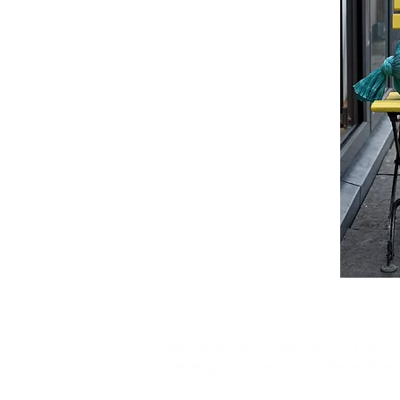
AGB
|
Datenschutz
|
Widerrufsrecht
|
Impres
webdesign & fotodesign by Julia Becker-Ritte