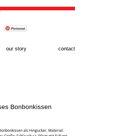
WAGEN / CART:
Pinterest
our story
contact
ses Bonbonkissen
Price
Bonbonkissen als Hingucker, Material: 
e; Größe: Schlauch ca. 90cm mit Füllung 