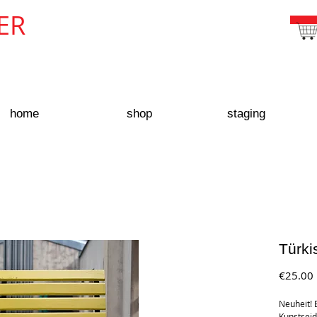
ER
home
shop
staging
Türki
€25.00
Neuheit! 
Kunstseid