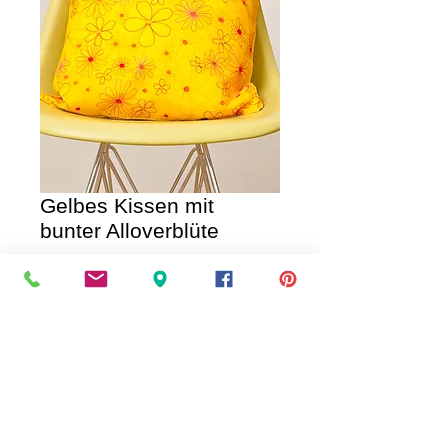
Gelbes Kissen mit
bunter Alloverblüte
Price
€35.00
IN DEN WAGEN / AD TO CART
iKissen mit Balldesign in verschiedenen 
Farben. Material Organdy mit rotem, 
gelben und orangen Seidengarn bestickt; 
Größe: 40x 40cm, waschbar bei 30°