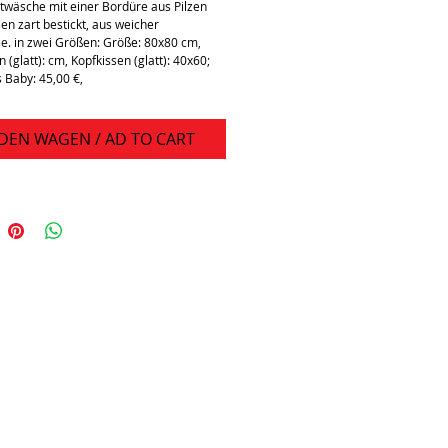
twäsche mit einer Bordüre aus Pilzen 
n zart bestickt, aus weicher 
. in zwei Größen: Größe: 80x80 cm, 
 (glatt): cm, Kopfkissen (glatt): 40x60; 
s Baby: 45,00 €, 
 DEN WAGEN / AD TO CART