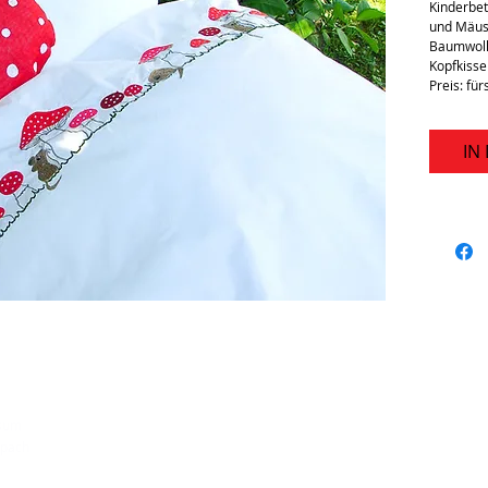
Kinderbet
und Mäuse
Baumwolle
Kopfkissen
Preis: für
IN
sum
rspach