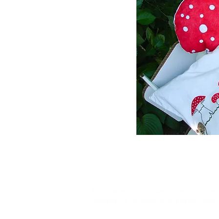
AGB
|
Datenschutz
|
Widerrufsrecht
|
Impres
webdesign & fotodesign by Julia Becker-Ritte