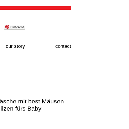
WAGEN / CART:
Pinterest
our story
contact
äsche mit best.Mäusen
ilzen fürs Baby
Price