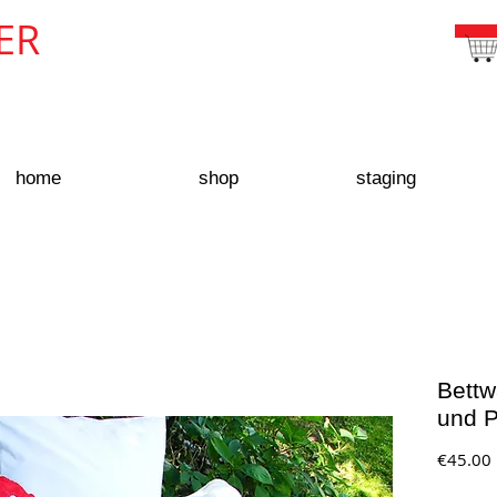
ER
home
shop
staging
Bettw
und P
€45.00