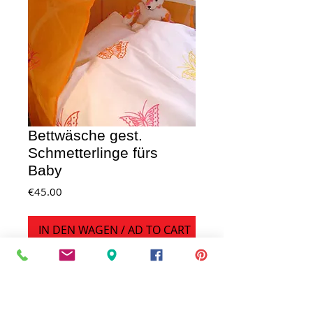
Bettwäsche gest.
Schmetterlinge fürs
Baby
Price
€45.00
IN DEN WAGEN / AD TO CART
Schmetterlinge überall- Bettwäsche für 
Babys und Kinder mit 
Schmetterlingsstickerei, in zwei Größen 
und zwei Farbstellungen erhältlich, Decke 