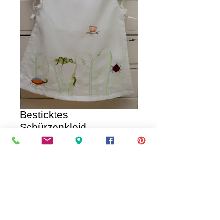
Besticktes
Schürzenkleid
Price
€27.00
IN DEN WAGEN / AD TO CART
Baumwollschürzenkleid mit 
Gräserstickerei small
auch in large für 29 Euro erhältlich